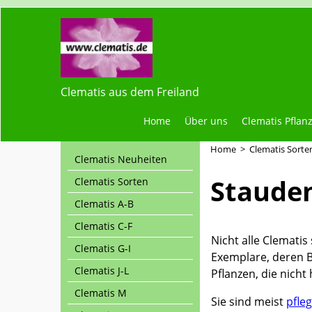
Clematis aus dem Freiland
Home
Über uns
Clematis Pflan
Home
>
Clematis Sorte
Clematis Neuheiten
Staude
Clematis Sorten
Clematis A-B
Clematis C-F
Nicht alle Clemati
Clematis G-I
Exemplare, deren Bl
Clematis J-L
Pflanzen, die nich
Clematis M
Sie sind meist
pfle