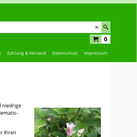
0
t
Zahlung & Versand
Datenschutz
Impressum
 niedrige
lematis-
ür Ihren