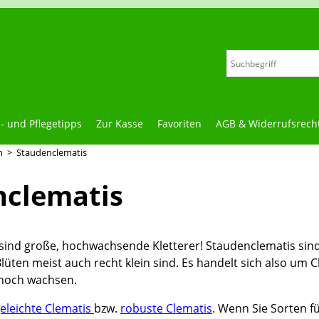
z- und Pflegetipps
Zur Kasse
Favoriten
AGB & Widerrufsrech
n
>
Staudenclematis
nclematis
s sind große, hochwachsende Kletterer! Staudenclematis sind
üten meist auch recht klein sind. Es handelt sich also um C
t hoch wachsen.
geleichte Clematis
bzw.
robuste Clematis
. Wenn Sie Sorten f