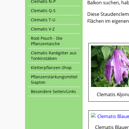
Clematis N-P
Balkon suchen, ha
Clematis Q-S
Diese Staudenclema
Clematis T-U
Flächen im eigenen
Clematis V-Z
Root Pouch - Die
Pflanzentasche
Clematis Rankgitter aus
Tonkinstäben
Kletterpflanzen-Shop
Pflanzenstärkungsmittel
Siapton
Besondere Seiten/Links
Clematis Aljon
Clematis Blauer