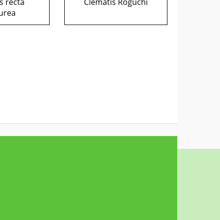
s recta
Clematis Roguchi
urea