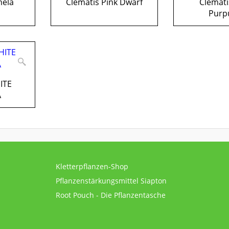
mela
Clematis Pink Dwarf
Clemati
Purp
ITE
A
Kletterpflanzen-Shop
Pflanzenstärkungsmittel Siapton
Root Pouch - Die Pflanzentasche